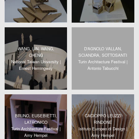
WANG, LIN, WANG,
D'AGNOLO VALLAN,
CHENG
SCIANDRA, SOTTOSANTI
National Taiwan University |
Turin Architecture Festival |
Ernest Hemingway
Antonio Tabucchi
BRUNO, EUSEBIETTI,
CACIOPPO LEUZZI
LATRONICO
RINDONE
Turin Architecture Festival |
Istituto Europeo di Design |
Amy Hempel
Amy Hempel