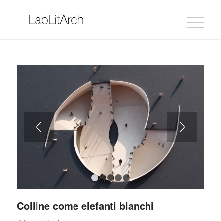
1
2
3
4
5
Colline come elefanti bianchi