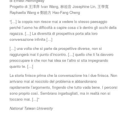
di Ernest Hemingway
Progetto di 王澤庠 Ivan Wang, 林祖音 Josephine Lin, 王學寬
Raphaella Wang e 鄭皓方 Hao-Fang Cheng
“[…] la coppia non riesce mai a vedere lo stesso paesaggio
perché l’uomo ha difficoltà a capire cosa c’è dentro gli occhi della
ragazza. […] La diversità di prospettiva porta alla loro
conversazione infinita […]
[…] una volta che si parte da prospettive diverse, non si
raggiungerà mai il punto d’incontro. […] quello che ti fa davvero
preoccupare è che non hai idea se l’altro si stia impegnando
quanto te. […]
La storia finisce prima che la conversazione tra i due finisca. Non
arrivano mai al nocciolo del problema e abbandonano
rapidamente l’argomento, fingendo che tutto vada bene. I percorsi
sono proprio così. Sembrano ingarbugliati, ma in realtà non si
toccano mai. […]”
National Taiwan University