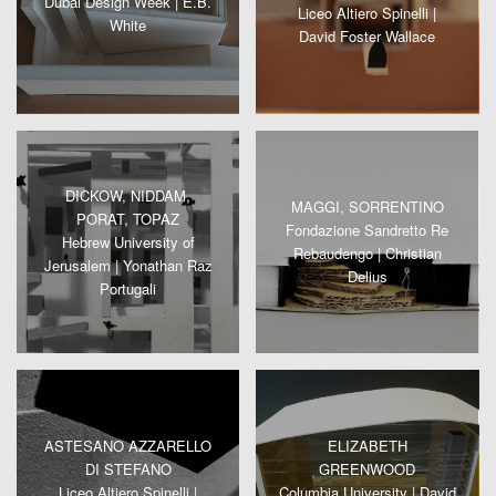
Dubai Design Week | E.B.
Liceo Altiero Spinelli |
White
David Foster Wallace
DICKOW, NIDDAM,
MAGGI, SORRENTINO
PORAT, TOPAZ
Fondazione Sandretto Re
Hebrew University of
Rebaudengo | Christian
Jerusalem | Yonathan Raz
Delius
Portugali
ASTESANO AZZARELLO
ELIZABETH
DI STEFANO
GREENWOOD
Liceo Altiero Spinelli |
Columbia University | David