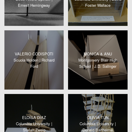
Ernest Hemingway
Foster Wallace
VALERIO CODISPOTI
MONICA & ANU
Scuola Holden | Richard
Montgomery Blair High
Ford
School | J.D. Salinger
ELOÍSA DÍAZ
OLIVIA TUN
Columbia University |
Columbia University |
Stefan Zweig
Donald Barthelme