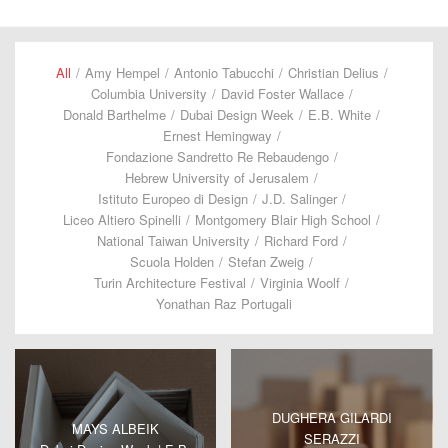
All
/
Amy Hempel
/
Antonio Tabucchi
/
Christian Delius
/
Columbia University
/
David Foster Wallace
/
Donald Barthelme
/
Dubai Design Week
/
E.B. White
/
Ernest Hemingway
/
Fondazione Sandretto Re Rebaudengo
/
Hebrew University of Jerusalem
/
Istituto Europeo di Design
/
J.D. Salinger
/
Liceo Altiero Spinelli
/
Montgomery Blair High School
/
National Taiwan University
/
Richard Ford
/
Scuola Holden
/
Stefan Zweig
/
Turin Architecture Festival
/
Virginia Woolf
/
Yonathan Raz Portugali
DUGHERA GILARDI
MAYS ALBEIK
SERAZZI