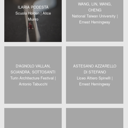
WANG, LIN, WANG,
ILARIA PODESTÀ
CHENG
Scuola Holden | Alice
National Taiwan University |
Munro
Ernest Hemingway
D'AGNOLO VALLAN,
ASTESANO AZZARELLO
SCIANDRA, SOTTOSANTI
DI STEFANO
Turin Architecture Festival |
Liceo Altiero Spinelli |
Antonio Tabucchi
Ernest Hemingway