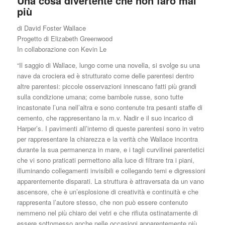
Una cosa divertente che non farò mai
più
di David Foster Wallace
Progetto di Elizabeth Greenwood
In collaborazione con Kevin Le
“Il saggio di Wallace, lungo come una novella, si svolge su una
nave da crociera ed è strutturato come delle parentesi dentro
altre parentesi: piccole osservazioni innescano fatti più grandi
sulla condizione umana; come bambole russe, sono tutte
incastonate l’una nell’altra e sono contenute tra pesanti staffe di
cemento, che rappresentano la m.v. Nadir e il suo incarico di
Harper’s. I pavimenti all’interno di queste parentesi sono in vetro
per rappresentare la chiarezza e la verità che Wallace incontra
durante la sua permanenza in mare, e i tagli curvilinei parentetici
che vi sono praticati permettono alla luce di filtrare tra i piani,
illuminando collegamenti invisibili e collegando temi e digressioni
apparentemente disparati. La struttura è attraversata da un vano
ascensore, che è un’esplosione di creatività e continuità e che
rappresenta l’autore stesso, che non può essere contenuto
nemmeno nel più chiaro dei vetri e che rifiuta ostinatamente di
essere sottomesso anche nelle occasioni apparentemente più