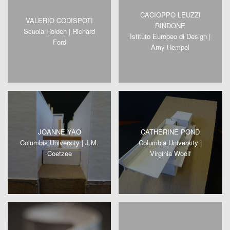
CACIOPPO LEUZZI
VALERIO CODISPOTI
RINDONE
Scuola Holden | Richard
Istituto Europeo di Design |
Ford
Amy Hempel
JOANNE YAO
CATHERINE POND
Columbia University | J.M.
Columbia University |
Coetzee
Virginia Woolf