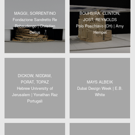
MAGGI, SORRENTINO
BOUHSIRA, CLINTON,
Fondazione Sandretto Re
JOST, REYNOLDS
Rebaudengo | Christian
Polo Poschiavo (CH) | Amy
Delius
Hempel
DICKOW, NIDDAM,
PORAT, TOPAZ
MAYS ALBEIK
Hebrew University of
Dubai Design Week | E.B.
Jerusalem | Yonathan Raz
White
Portugali