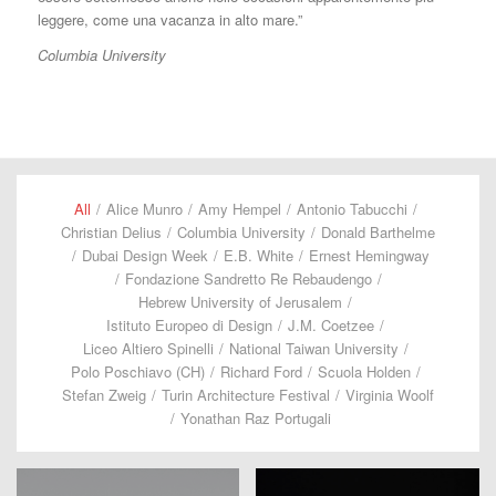
leggere, come una vacanza in alto mare.”
Columbia University
All
/
Alice Munro
/
Amy Hempel
/
Antonio Tabucchi
/
Christian Delius
/
Columbia University
/
Donald Barthelme
/
Dubai Design Week
/
E.B. White
/
Ernest Hemingway
/
Fondazione Sandretto Re Rebaudengo
/
Hebrew University of Jerusalem
/
Istituto Europeo di Design
/
J.M. Coetzee
/
Liceo Altiero Spinelli
/
National Taiwan University
/
Polo Poschiavo (CH)
/
Richard Ford
/
Scuola Holden
/
Stefan Zweig
/
Turin Architecture Festival
/
Virginia Woolf
/
Yonathan Raz Portugali