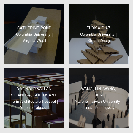
CATHERINE POND
ELOÍSA DÍAZ
Columbia University |
Columbia University |
Virginia Woolf
Stefan Zweig
D'AGNOLO VALLAN,
WANG, LIN, WANG,
SCIANDRA, SOTTOSANTI
CHENG
Turin Architecture Festival |
National Taiwan University |
Antonio Tabucchi
Ernest Hemingway