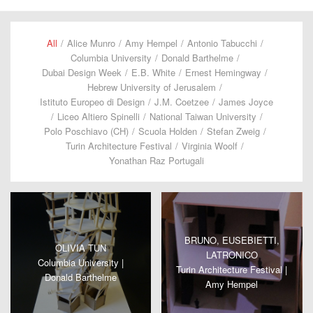
All
/
Alice Munro
/
Amy Hempel
/
Antonio Tabucchi
/
Columbia University
/
Donald Barthelme
/
Dubai Design Week
/
E.B. White
/
Ernest Hemingway
/
Hebrew University of Jerusalem
/
Istituto Europeo di Design
/
J.M. Coetzee
/
James Joyce
/
Liceo Altiero Spinelli
/
National Taiwan University
/
Polo Poschiavo (CH)
/
Scuola Holden
/
Stefan Zweig
/
Turin Architecture Festival
/
Virginia Woolf
/
Yonathan Raz Portugali
BRUNO, EUSEBIETTI,
OLIVIA TUN
LATRONICO
Columbia University |
Turin Architecture Festival |
Donald Barthelme
Amy Hempel