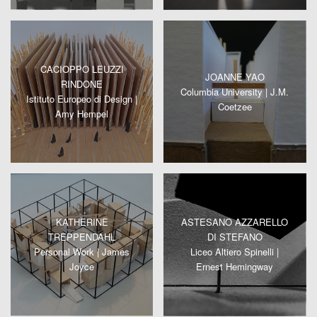
CACIOPPO LEUZZI
JOANNE YAO
RINDONE
Columbia University | J.M.
Istituto Europeo di Design |
Coetzee
Amy Hempel
KATHERINE
ASTESANO AZZARELLO
TREPPENDAHL
DI STEFANO
Personal Work | James
Liceo Altiero Spinelli |
Joyce
Ernest Hemingway