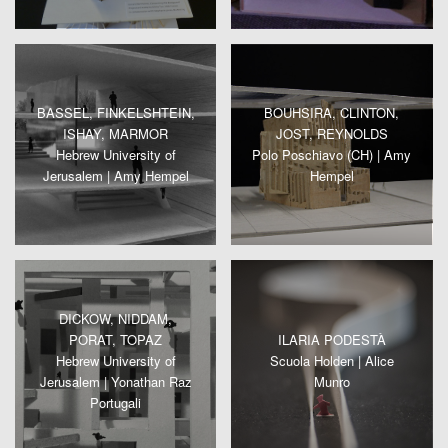
BASSEL, FINKELSHTEIN,
BOUHSIRA, CLINTON,
ISHAY, MARMOR
JOST, REYNOLDS
Hebrew University of
Polo Poschiavo (CH) | Amy
Jerusalem | Amy Hempel
Hempel
DICKOW, NIDDAM,
PORAT, TOPAZ
ILARIA PODESTÀ
Hebrew University of
Scuola Holden | Alice
Jerusalem | Yonathan Raz
Munro
Portugali