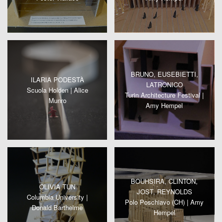
BRUNO, EUSEBIETTI,
ILARIA PODESTÀ
LATRONICO
Scuola Holden | Alice
Turin Architecture Festival |
Munro
Amy Hempel
BOUHSIRA, CLINTON,
OLIVIA TUN
JOST, REYNOLDS
Columbia University |
Polo Poschiavo (CH) | Amy
Donald Barthelme
Hempel