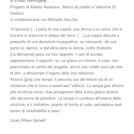
di Ernest Hemingway
Progetto di Alberto Astesano, Marco Azzarello e Valentina Di
Stefano
In collaborazione con Michelle Vecchia
“Il racconto […] parla di una coppia; una donna e un uomo che si
trovano in stazione in attesa del treno. […] La coppia discute a
proposito di una decisione impegnativa, un intervento: da una
parte lui, deciso, e dall’altra parte la donna, molto titubante.
[La decisione] pesa sul loro rapporto. I cavi di acciaio
rappresentano il rapporto, su cui grava un volume, il cubo, non
posizionato al centro del progetto: alcuni cavi infatti sono più tesi
di altri, a dimostrare il logorio della loro relazione.
Attorno [gira] una rampa: il percorso sia del lettore sia di un
visitatore che si trova a osservare l’edificio. La rampa gira attorno
alla struttura come i due protagonisti della storia girano attorno
alla decisione da prendere. La rampa ci conduce all’interno della
struttura, e il visitatore, proprio di fronte al cubo, percepisce quel
senso di ineluttabilità e peso.”
Liceo Altiero Spinelli