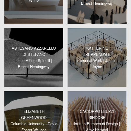
White
Ernest Hemingway
ASTESANO AZZARELLO
KATHERINE
DI STEFANO
TREPPENDAHL
Liceo Altiero Spinelli |
Personal Work | James
Ernest Hemingway
Joyce
ELIZABETH
CACIOPPO LEUZZI
GREENWOOD
RINDONE
Columbia University | David
Istituto Europeo di Design |
Foster Wallace
Amy Hempel