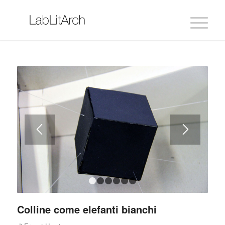
1
2
3
4
5
6
Colline come elefanti bianchi