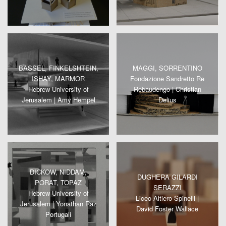
BASSEL, FINKELSHTEIN,
MAGGI, SORRENTINO
ISHAY, MARMOR
Fondazione Sandretto Re
Hebrew University of
Rebaudengo | Christian
Jerusalem | Amy Hempel
Delius
DICKOW, NIDDAM,
DUGHERA GILARDI
PORAT, TOPAZ
SERAZZI
Hebrew University of
Liceo Altiero Spinelli |
Jerusalem | Yonathan Raz
David Foster Wallace
Portugali