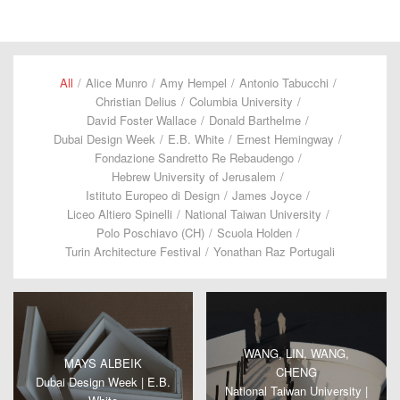
All
/
Alice Munro
/
Amy Hempel
/
Antonio Tabucchi
/
Christian Delius
/
Columbia University
/
David Foster Wallace
/
Donald Barthelme
/
Dubai Design Week
/
E.B. White
/
Ernest Hemingway
/
Fondazione Sandretto Re Rebaudengo
/
Hebrew University of Jerusalem
/
Istituto Europeo di Design
/
James Joyce
/
Liceo Altiero Spinelli
/
National Taiwan University
/
Polo Poschiavo (CH)
/
Scuola Holden
/
Turin Architecture Festival
/
Yonathan Raz Portugali
WANG, LIN, WANG,
MAYS ALBEIK
CHENG
Dubai Design Week | E.B.
National Taiwan University |