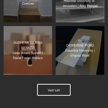
Hebrew University of
Coetzee
Jerusalem | Amy Hempel
DUGHERA GILARDI
CATHERINE POND
SERAZZI
Columbia University |
Liceo Altiero Spinelli |
Virginia Woolf
David Foster Wallace
Vedi tutti