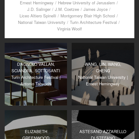
Ernest Hemingway
/
Hebrew University of Jerusalem
/
J.D. Salinger
/
J.M. Coetzee
/
James Joyce
/
Liceo Altiero Spinelli
/
Montgomery Blair High School
/
National Taiwan University
/
Turin Architecture Festival
/
Virginia Woolf
D'AGNOLO VALLAN,
WANG, LIN, WANG,
SCIANDRA, SOTTOSANTI
CHENG
Turin Architecture Festival |
National Taiwan University |
Antonio Tabucchi
Ernest Hemingway
ELIZABETH
ASTESANO AZZARELLO
GREENWOOD
DI STEFANO