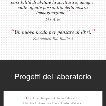
possibilità di abitare la scrittura e, dunque,
sulle infinite possibilità della nostra
”
immaginazione.
Sky Arte
“
”
Un nuovo modo per pensare ai libri.
Fahrenheit Rai Radio 3
Progetti del laboratorio
All
/
Amy Hempel
/
Antonio Tabucchi
/
Columbia University
/
David Foster Wallace
/