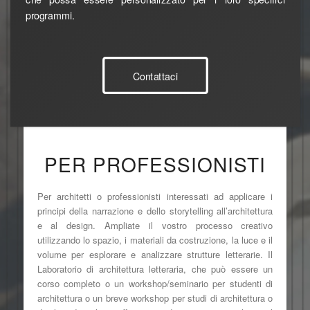
programmi.
Contattaci
PER PROFESSIONISTI
Per architetti o professionisti interessati ad applicare i
principi della narrazione e dello storytelling all’architettura
e al design. Ampliate il vostro processo creativo
utilizzando lo spazio, i materiali da costruzione, la luce e il
volume per esplorare e analizzare strutture letterarie. Il
Laboratorio di architettura letteraria, che può essere un
corso completo o un workshop/seminario per studenti di
architettura o un breve workshop per studi di architettura o