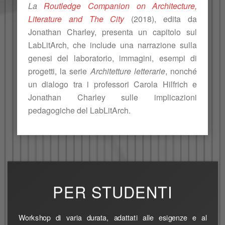
La
Routledge Companion on Architecture,
Literature and The City
(2018), edita da
Jonathan Charley, presenta un capitolo sul
LabLitArch, che include una narrazione sulla
genesi del laboratorio, immagini, esempi di
progetti, la serie
Architetture letterarie
, nonché
un dialogo tra i professori Carola Hilfrich e
Jonathan Charley sulle implicazioni
pedagogiche del LabLitArch.
PER STUDENTI
Workshop di varia durata, adattati alle esigenze e al