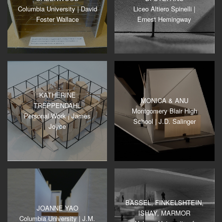
Columbia University | David
Liceo Altiero Spinelli |
Foster Wallace
Ernest Hemingway
KATHERINE
MONICA & ANU
TREPPENDAHL
Montgomery Blair High
Personal Work | James
School | J.D. Salinger
Joyce
BASSEL, FINKELSHTEIN,
JOANNE YAO
ISHAY, MARMOR
Columbia University | J.M.