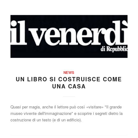
NEWS
UN LIBRO SI COSTRUISCE COME
UNA CASA
Quasi per magia, anche il lettore può così «visitare» "Il grande
museo vivente dell'immaginazione" e scoprire i segreti dietro la
costruzione di un testo (e di un edificio).