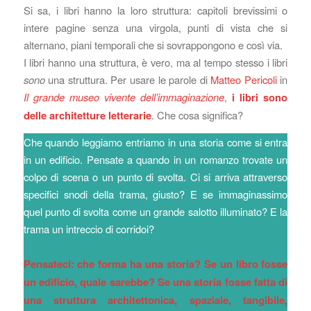
Si sa, i libri hanno la loro struttura: capitoli brevissimi o
intere pagine senza una virgola, punti di vista che si
alternano, piani temporali che si sovrappongono e così via.
I libri hanno una struttura, è vero, ma al tempo stesso i libri
sono
una struttura. Per usare le parole di
Matteo Pericoli
in
Il grande museo vivente dell’immaginazione
,
i libri sono
delle architetture letterarie
. Che cosa significa?
Che quando leggiamo entriamo in una storia come si entra
in un edificio. Pensate a quando in un romanzo trovate un
colpo di scena o un punto di svolta. Ci si arriva attraverso
specifici snodi della trama, giusto? E se immaginassimo
quel punto di svolta come un grande salotto illuminato? E la
trama un intreccio di corridoi?
Pensateci: che forma ha una storia? Se un libro fosse
un edificio, quale sarebbe? Se una storia fosse fatta di
una struttura architettonica, spaziale, tangibile,