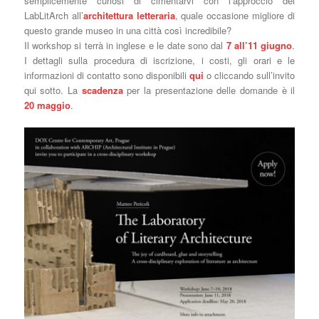
semplicemente curiosi di cimentarvi con l’approccio del
LabLitArch all’
architettura letteraria
, quale occasione migliore di
questo grande museo in una città così incredibile?
Il workshop si terrà in inglese e le date sono dal
7 all’11 giugno
.
I dettagli sulla procedura di iscrizione, i costi, gli orari e le
informazioni di contatto sono disponibili
qui
o cliccando sull’invito
qui sotto. La
scadenza
per la presentazione delle domande è il
20 maggio
.