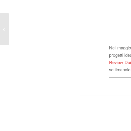
Dall’edizione del
LabLitArch a
Gerusalemme
Nel maggi
progetti ide
Review Dai
settimanale