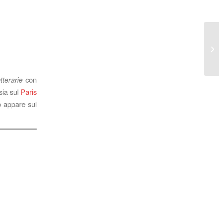
tterarie
con
sia sul
Paris
no appare sul